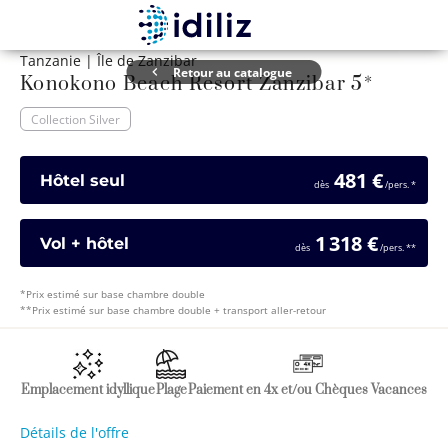
1 / 13
Tanzanie | Île de Zanzibar
Retour au catalogue
Konokono Beach Resort Zanzibar 5*
Collection Silver
481 €
Hôtel seul
dès
/pers.
*
1 318 €
Vol + hôtel
dès
/pers.
*
*
*
Prix estimé sur base chambre double
*
*
Prix estimé sur base chambre double + transport aller-retour
Emplacement idyllique
Plage
Paiement en 4x et/ou Chèques Vacances
Détails de l'offre