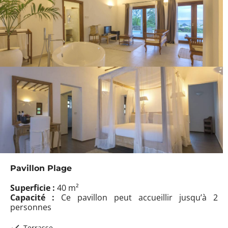
Pavillon Plage
Superficie :
40 m²
Capacité :
Ce pavillon peut accueillir jusqu’à 2
personnes
Terrasse