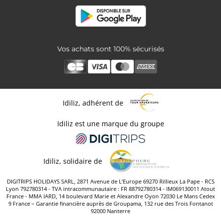
Vos achats sont 100% sécurisés
Idiliz, adhérent de
Idiliz est une marque du groupe
Idiliz, solidaire de
DIGITRIPS HOLIDAYS SARL, 2871 Avenue de L’Europe 69270 Rillieux La Pape - RCS
Lyon 792780314 - TVA intracommunautaire : FR 88792780314 - IM069130011 Atout
France - MMA IARD, 14 boulevard Marie et Alexandre Oyon 72030 Le Mans Cedex
9 France – Garantie financière auprès de Groupama, 132 rue des Trois Fontanot
92000 Nanterre