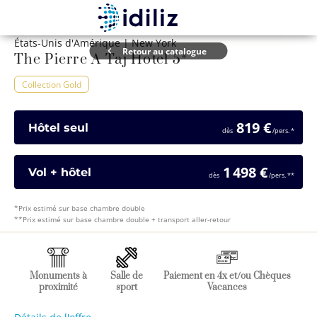
1 / 9
États-Unis d'Amérique | New York
Retour au catalogue
The Pierre A Taj Hotel 5*
Collection Gold
819 €
Hôtel seul
dès
/pers.
*
1 498 €
Vol + hôtel
dès
/pers.
*
*
*
Prix estimé sur base chambre double
*
*
Prix estimé sur base chambre double + transport aller-retour
Monuments à
Salle de
Paiement en 4x et/ou Chèques
proximité
sport
Vacances