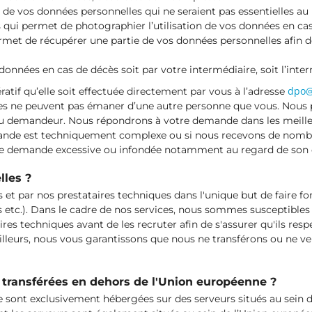
”) de vos données personnelles qui ne seraient pas essentielles a
 qui permet de photographier l’utilisation de vos données en cas
ermet de récupérer une partie de vos données personnelles afin d
données en cas de décès soit par votre intermédiaire, soit l’inte
dpo@
atif qu’elle soit effectuée directement par vous à l’adresse
ndes ne peuvent pas émaner d’une autre personne que vous. No
é du demandeur. Nous répondrons à votre demande dans les meille
emande est techniquement complexe ou si nous recevons de no
e demande excessive ou infondée notamment au regard de son ca
lles ?
 et par nos prestataires techniques dans l'unique but de faire fo
c.). Dans le cadre de nos services, nous sommes susceptibles de
es techniques avant de les recruter afin de s'assurer qu'ils res
illeurs, nous vous garantissons que nous ne transférons ou ne v
 transférées en dehors de l'Union européenne ?
 sont exclusivement hébergées sur des serveurs situés au sein de