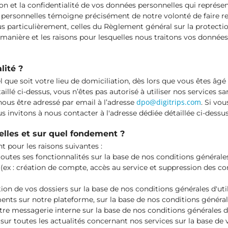
n et la confidentialité de vos données personnelles qui représen
s personnelles témoigne précisément de notre volonté de faire res
s particulièrement, celles du Règlement général sur la protecti
a manière et les raisons pour lesquelles nous traitons vos donné
lité ?
l que soit votre lieu de domiciliation, dès lors que vous êtes âgé
illé ci-dessus, vous n’êtes pas autorisé à utiliser nos services s
dpo@digitrips.com
 nous être adressé par email à l’adresse
. Si vo
 invitons à nous contacter à l'adresse dédiée détaillée ci-dessus
lles et sur quel fondement ?
 pour les raisons suivantes :
toutes ses fonctionnalités sur la base de nos conditions générales 
 (ex : création de compte, accès au service et suppression des c
on de vos dossiers sur la base de nos conditions générales d'util
ts sur notre plateforme, sur la base de nos conditions générales
re messagerie interne sur la base de nos conditions générales d'u
sur toutes les actualités concernant nos services sur la base de 