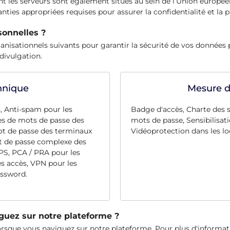
les serveurs sont également situés au sein de l’Union européenne
ties appropriées requises pour assurer la confidentialité et la 
onnelles ?
ationnels suivants pour garantir la sécurité de vos données per
 divulgation.
hnique
Mesure de
s, Anti-spam pour les
Badge d'accès, Charte des 
es de mots de passe des
mots de passe, Sensibilisati
Mot de passe des terminaux
Vidéoprotection dans les lo
t de passe complexe des
PS, PCA / PRA pour les
des accès, VPN pour les
assword.
guez sur notre plateforme ?
rsque vous naviguez sur notre plateforme. Pour plus d'informati